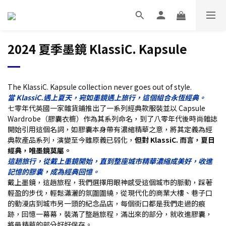
2024 夏季墨鏡 KlassiC. Kapsule
The KlassiC. Kapsule collection never goes out of style.
當 KlassiC.遇上夏天，宛如墨鏡遇上旅行，這個組合永恆經典。
七零年代英國一家雜貨鋪推出了一系列經典款服裝並以 Capsule
Wardrobe（膠囊衣櫥）作為其系列命名，到了八零年代後時尚雜誌
開始引用這個名詞，如膠囊本身帶有濃縮精華之意，將其定義為經
典款產品系列，演變至今雖原義已弱化，
但對 KlassiC. 而言，夏日
經典，唯墨鏡莫屬。
這趟旅行，從戴上墨鏡開始，直到整座城市精華濃縮成美好，收進
記憶的膠囊，成為經典回憶。
戴上墨鏡，這趟旅程，我們選擇用眼神感受這個城市的脈動，踩著
輕盈的步伐，輕鬆瀟灑的氛圍圍繞，從現代化的商業大樓、巷子口
的動漫店到城市另一頭的紀念品店，每個街口都是我們走過的痕
跡，回憶一幕幕，裝滿了整趟旅程，滿出來的部分，就收進膠囊，
將最精華的部分好好保存。