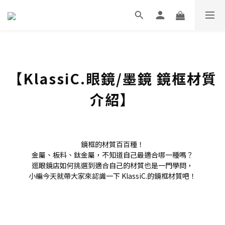
【KlassiC.眼鏡/墨鏡 鏡框材質
介紹】
鏡框的材質百百種！
金屬、板料、鈦金屬，不知道自己最適合哪一種嗎？
逛眼鏡店如何挑選到適合自己的材質也是一門學問，
小編今天就帶大家來認識一下 KlassiC.的鏡框材質吧！