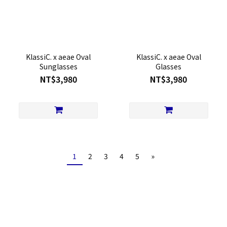
KlassiC. x aeae Oval
KlassiC. x aeae Oval
Sunglasses
Glasses
NT$3,980
NT$3,980
1
2
3
4
5
»