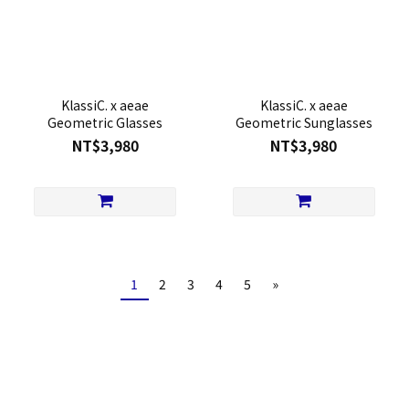
KlassiC. x aeae
KlassiC. x aeae
Geometric Glasses
Geometric Sunglasses
NT$3,980
NT$3,980
1
2
3
4
5
»