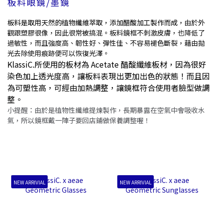
板料眼鏡/墨鏡
板料是取用天然的植物纖維萃取，添加醋酸加工製作而成，
由於外
觀跟塑膠很像，因此很常被搞混。板料鏡框不刺激皮膚，也降低了
過敏性，而且強度高、韌性好、彈性佳、不容易褪色斷裂，藉由拋
光去除使用痕跡便可以恢復光澤。
KlassiC.所使用的板材為 Acetate 醋酸纖維板材，因為很好
染色加上透光度高，讓板料表現出更加出色的狀態！而且因
為可塑性高，可經由加熱調整，讓鏡框符合使用者臉型做調
整。
小提醒：由於是植物性纖維提煉製作，長期暴露在空氣中會吸收水
氣，所以鏡框戴一陣子要回店鋪做保養調整喔！
NEW ARRIVIAL
NEW ARRIVIAL