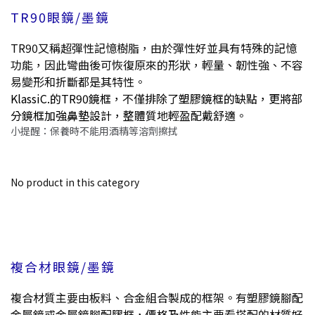
TR90眼鏡/墨鏡
TR90又稱超彈性記憶樹脂，由於彈性好並具有特殊的記憶
功能，因此彎曲後可恢復原來的形狀，輕量、韌性強、不容
易變形和折斷都是其特性。
KlassiC.的TR90鏡框，
不僅
排除了塑膠鏡框的缺點，更將部
分鏡框加強鼻墊設計，整體
質地輕盈配戴舒適。
小提醒：保養時不能用酒精等溶劑擦拭
No product in this category
複合材眼鏡/墨鏡
複合材質主要由板料、合金組合製成的框架。有塑膠鏡腳配
金屬鏡或金屬鏡腳配膠框，價格及性能主要看搭配的材質好