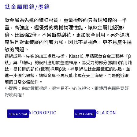
鈦金屬眼鏡/墨鏡
鈦金屬為先進的鏡框材質，重量極輕約只有銅和鎳的一半
重，高強度、極優秀的機械物理性能，讓鈦金屬比鋁強3
倍、比鐵強2倍，不易斷裂刮花，更加安全耐用。另外還抗
腐蝕且對電鍍層的附著力強，因此不易褪色，更不易產生過
敏的問題。
透過成熟、先進的加工處理技術，KlassiC. 用精密鈦合金工藝將「β
鈦」與「純鈦」的設計應用於整體框身，易受力的部分(鏡腳)採用純
鈦，易拉撐的部位(鏡圈)採用β鈦，補足過往鈦金屬鏡框的缺點，並
進一步強化優勢，讓鈦金屬不再只能出現在天上海底，而是貼近眼
前的日常必備配件。
小提醒：由於鏡框很輕，很容易不小心忽視它，眼鏡用完還是要好
好收納喔！
NEW ARRIVAL
NEW ARRIVAL