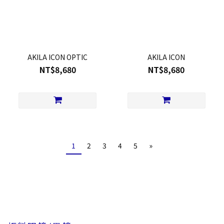
AKILA ICON OPTIC
AKILA ICON
NT$8,680
NT$8,680
1
2
3
4
5
»