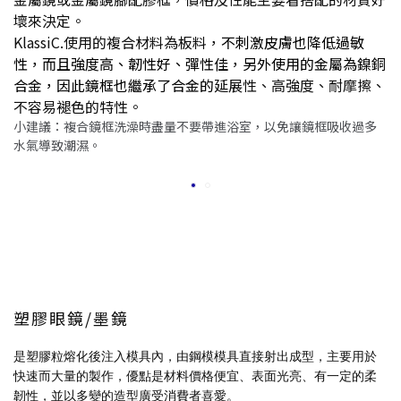
壞來決定。
KlassiC.使用的複合材料為板料，
不刺激皮膚也降低過敏
性，而且強度高、韌性好、彈性佳，另外使用的金屬為鎳銅
合金，因此鏡框也繼承了合金的
延展性、高強度、耐摩擦、
不容易褪色的特性。
小建議：複合鏡框洗澡時盡量不要帶進浴室，以免讓鏡框吸收過多
水氣導致潮濕。
塑膠眼鏡/墨鏡
是塑膠粒熔化後注入模具內，由鋼模模具直接射出成型，主要用於
快速而大量的製作，優點是材料價格便宜、表面光亮、有一定的柔
韌性，並以多變的造型廣受消費者喜愛。