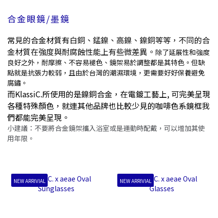
合金眼鏡/墨鏡
常見的
合金材質有
白銅、錳鎳、高鎳、鎳銅等等，不同的合
金材質在強度與耐腐蝕性能上有些微差異。
除了延展性和強度
良好之外，耐摩擦、不容易褪色、鏡架易於調整都是其特色。但缺
點就是抗張力較弱，且由於台灣的潮濕環境，更需要好好保養避免
腐鏽。
而
KlassiC.所使用的是鎳銅合金，在
電鍍工藝上, 可完美呈現
各種特殊顏色，就連其他品牌也比較少見的咖啡色系鏡框我
們都能完美呈現。
小建議：不要將合金鏡架攜入浴室或是運動時配戴，可以增加其使
用年限。
NEW ARRIVIAL
NEW ARRIVIAL