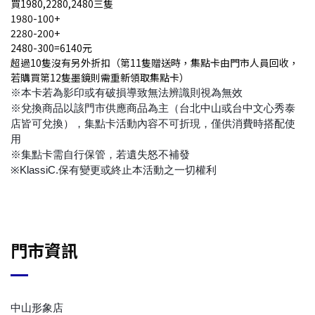
買1980,2280,2480三隻
1980-100+
2280-200+
2480-300=6140元
超過10隻沒有另外折扣（第11隻贈送時，集點卡由門市人員回收，
若購買第12隻墨鏡則需重新領取集點卡）
※本卡若為影印或有破損導致無法辨識則視為無效
※兌換商品以該門市供應商品為主（台北中山或台中文心秀泰
店皆可兌換），集點卡活動內容不可折現，僅供消費時搭配使
用
※集點卡需自行保管，若遺失怒不補發
※KlassiC.保有變更或終止本活動之一切權利
門市資訊
中山形象店