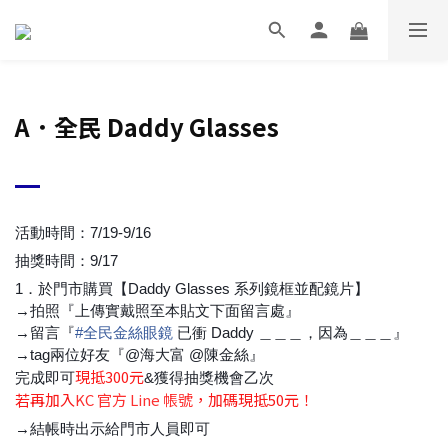
A．全民 Daddy Glasses
活動時間：7/19-9/16
抽獎時間：9/17
1．於門市購買【Daddy Glasses 系列鏡框並配鏡片】
→拍照『上傳實戴照至本貼文下面留言處』
→留言『
#
全民金絲眼鏡
已衝 Daddy ＿＿＿，因為＿＿＿』
→tag兩位好友『@海大富 @陳金絲』
現抵300元
完成即可
&獲得抽獎機會乙次
若再加入
KC 官方 Line 帳號
，加碼現抵50元！
→結帳時出示給門市人員即可