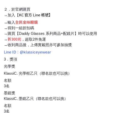
２．於官網購買
KC 官方 Line 帳號】
→加入【
全民金絲眼鏡
→輸入
→得到一組折扣碼
→購買【Daddy Glasses 系列商品+配鏡片】時可以使用
折300元
→
，超取2件免運
→收到商品後，上傳實戴照亦可參加抽獎
Line ID：@klassiceyewear
3．獎項
光學獎
KlassiC. 光學框乙只（聯名款也可以挑）
名額
3名
墨鏡獎
KlassiC. 墨鏡乙只（聯名款也可以挑）
名額
3名