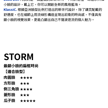
小臉的設計，戴上它，你可以開創全新的風格藍海。
KlassiC.
根據亞洲臉型比例打造出的新世代設計，除了講究配戴的
舒適度，也在細節上用流線形構造呈現出前衛的時尚感，不僅具有
顯小臉的視覺效果，更能凸顯出自己不隨波逐流的個人魅力。
STORM
最顯小臉的扁框時尚
【適合臉型】
肉圓臉
★★★★
方形臉
★★★
倒三角臉
★★★★
菱形臉
★★★
瓜子臉
★★★★★