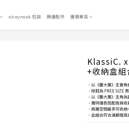
niceynook 包袋
周邊配件
優惠專區
KlassiC.
+收納盒組
．以《膽大黨》主要角
．拖鞋為 FREE SIZE
．以《膽大黨》主角為
．獨特撞色搭配極具收
．兩層空間最多可收納 6 
．此組合符合滿額贈高