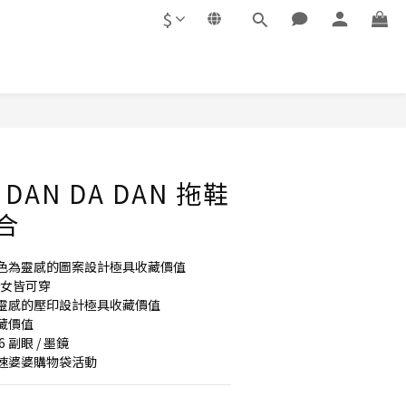
$
 x DAN DA DAN 拖鞋
合
色為靈感的圖案設計極具收藏價值
 男女皆可穿
靈感的壓印設計極具收藏價值
藏價值
副眼 / 墨鏡
速婆婆購物袋活動