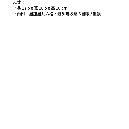
尺寸：
．長 17.5 x 寬 18.5 x 高 10 cm
．內附一層加層共六格，最多可收納 6 副眼 / 墨鏡