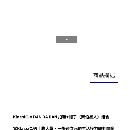
商品描述
KlassiC. x DAN DA DAN 拖鞋+帽子（賽伯星人）組合
當KlassiC.遇上膽大黨，一場跨次元的生活接力即刻開跑。