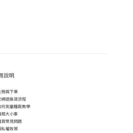
買說明
註冊與下單
官網退換貨流程
如何測量瞳距教學
鏡框大小事
購買常見問題
隱私權政策