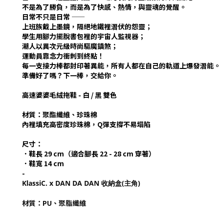
不是為了勝負，而是為了快感、熱情，與靈魂的覺醒。
日常不只是日常 ——
上班族戴上墨鏡，隔絕地鐵裡潛伏的怨靈；
學生用腳力擺脫書包裡的宇宙人監視器；
潮人以異次元級時尚驅魔鎮煞；
運動員靠念力衝刺到終點！
每一支接力棒都封印著異能，所有人都在自己的軌道上爆發潛能
準備好了嗎？下一棒，交給你。
高速婆婆毛絨拖鞋 - 白 / 黑 雙色
材質：聚酯纖維、珍珠棉
內裡填充高密度珍珠棉，Q彈支撐不易塌陷
尺寸：
．鞋長 29 cm（適合腳長 22 - 28 cm 穿著）
．鞋寬 14 cm
-
KlassiC. x DAN DA DAN 收納盒(主角)
材質：PU、聚脂纖維