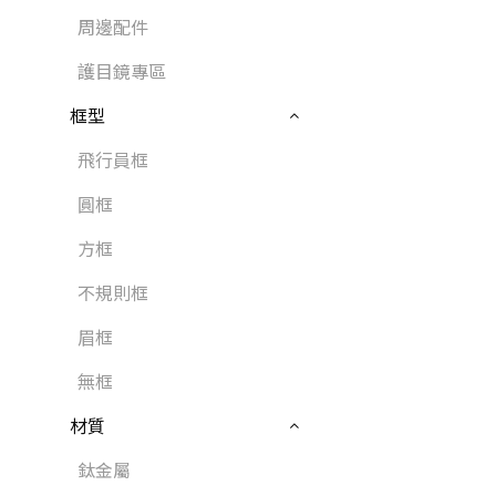
周邊配件
護目鏡專區
框型
飛行員框
圓框
方框
不規則框
眉框
無框
材質
鈦金屬