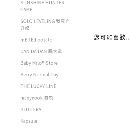
SUNSHINE HUNTER
GAME
SOLO LEVELING 我獨自
升級
您可能喜歡..
mEltEd potato
DAN DA DAN 膽大黨
Baby Milo® Store
Berry Normal Day
THE LUCKY LINE
niceynook 包袋
BLUE ERA
Kapsule