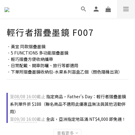
輕行者摺疊墨鏡 F007
．黃宣 同款摺疊墨鏡
．5 FUNCTIONS 多功能摺疊墨鏡
．輕巧摺疊方便收納攜帶
．日常配戴、開車防曬、旅行等都適用
．下單附摺疊墨鏡收納包-水果系列盲盒乙個（顏色隨機出貨）
至
08/08 16:00
截止
指定商品，Father's Day：輕行者摺疊墨鏡
系列單件折 $188（聯名商品不適用此優惠且無法與其他活動併
用）
至
09/30 16:00
截止
全店，亞洲指定地區滿 NT$4,000 即免運！
查看更多