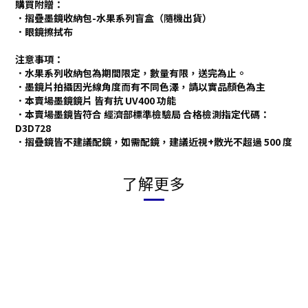
購買附贈：
．摺疊墨鏡收納包-水果系列盲盒（隨機出貨）
．眼鏡擦拭布
注意事項：
．水果系列收納包為期間限定，數量有限，送完為止。
．墨鏡片拍攝因光線角度而有不同色澤，請以實品顏色為主
．本賣場墨鏡鏡片 皆有抗 UV400 功能
．本賣場墨鏡皆符合 經濟部標準檢驗局 合格檢測指定代碼：
D3D728
．摺疊鏡皆不建議配鏡，如需配鏡，建議近視+散光不超過 500 度
了解更多