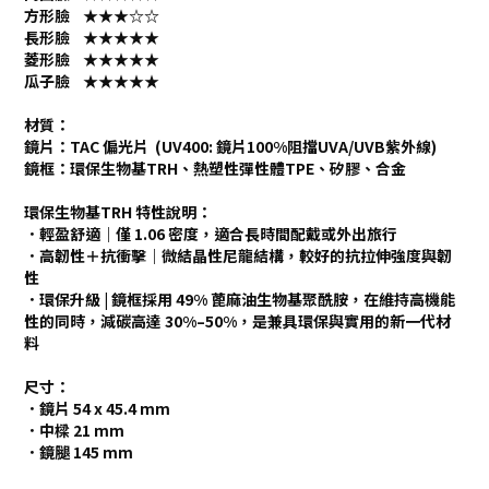
方形臉 ★★★☆☆
長形臉 ★★★★★
菱形臉 ★★★★★
瓜子臉 ★★★★★
材質：
鏡片：TAC 偏光片 (UV400: 鏡片100%阻擋UVA/UVB紫外線)
鏡框：環保生物基TRH、熱塑性彈性體TPE、矽膠、合金
環保生物基TRH 特性說明：
．輕盈舒適｜僅 1.06 密度，適合長時間配戴或外出旅行
．高韌性＋抗衝擊｜微結晶性尼龍結構，較好的抗拉伸強度與韌
性
．環保升級 | 鏡框採用 49% 蓖麻油生物基聚酰胺，在維持高機能
性的同時，減碳高達 30%–50%，是兼具環保與實用的新一代材
料
尺寸：
．鏡片 54 x 45.4 mm
．中樑 21 mm
．鏡腿 145 mm